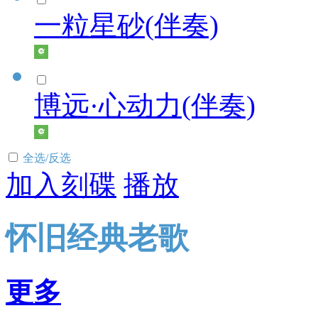
一粒星砂(伴奏)
博远·心动力(伴奏)
全选/反选
加入刻碟
播放
怀旧经典老歌
更多