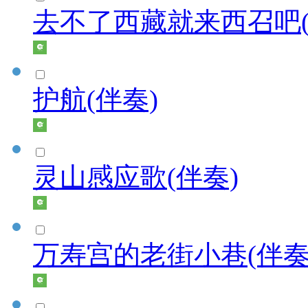
去不了西藏就来西召吧(
护航(伴奏)
灵山感应歌(伴奏)
万寿宫的老街小巷(伴奏