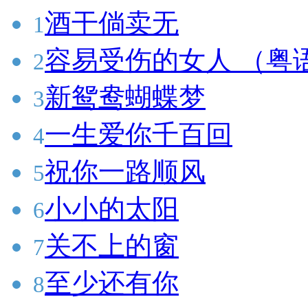
酒干倘卖无
1
容易受伤的女人 （粤
2
新鸳鸯蝴蝶梦
3
一生爱你千百回
4
祝你一路顺风
5
小小的太阳
6
关不上的窗
7
至少还有你
8