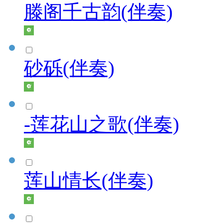
滕阁千古韵(伴奏)
砂砾(伴奏)
-莲花山之歌(伴奏)
莲山情长(伴奏)